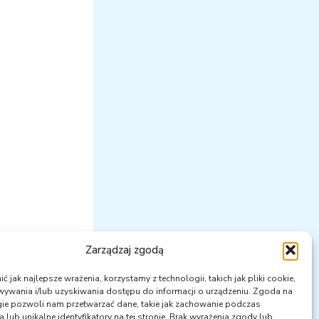
Zarządzaj zgodą
NASTĘPNY
 jak najlepsze wrażenia, korzystamy z technologii, takich jak pliki cookie,
ywania i/lub uzyskiwania dostępu do informacji o urządzeniu. Zgoda na
Terminarz wydarzeń PKEOpK w 2026 roku.
gie pozwoli nam przetwarzać dane, takie jak zachowanie podczas
 lub unikalne identyfikatory na tej stronie. Brak wyrażenia zgody lub