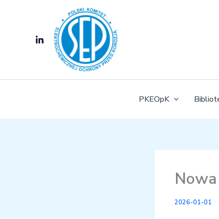
Przejdź
do
treści
PKEOpK
Biblio
Nowa 
2026-01-01