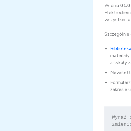
W dniu
01.0
Elektrochemi
wszystkim od
Szczególnie 
Bibliotek
materiały
artykuły z
Newslette
Formularz
zakresie 
Wyraź 
zmieni