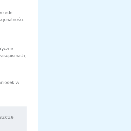
przede
jonalności.
oryczne
zasopismach,
wniosek w
zcze 