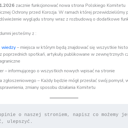
1.2026
zacznie funkcjonować nowa strona Polskiego Komitetu
cznej Ochrony przed Korozja. W ramach której przewidzieliśmy 
świeżenie wyglądu strony wraz z rozbudową o dodatkowe funkc
dumni jesteśmy z :
a wiedzy
– miejsca w którym będą znajdować się wszystkie hist
 z poprzednich spotkań, artykuły publikowane w zewnętrznych c
agraniczne
r – informującego o wszystkich nowych wpisać na stronie
a zgłoszeniowego – Każdy będzie mógł przesłać swój pomysł, 
usprawnienia, zmiany sposobu działania Komitetu
opinie o naszej stroniem, napisz co możemy jes
ć, ulepszyć. 