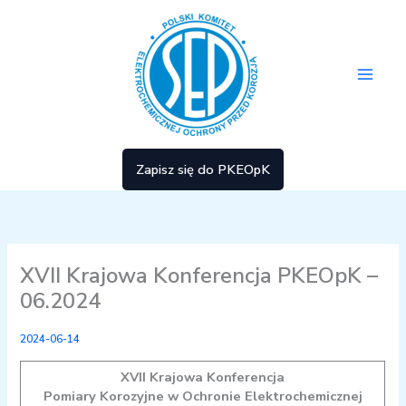
Przejdź
Main
do
treści
Men
Zapisz się do PKEOpK
XVII Krajowa Konferencja PKEOpK –
06.2024
2024-06-14
XVII Krajowa Konferencja
Pomiary Korozyjne w Ochronie Elektrochemicznej