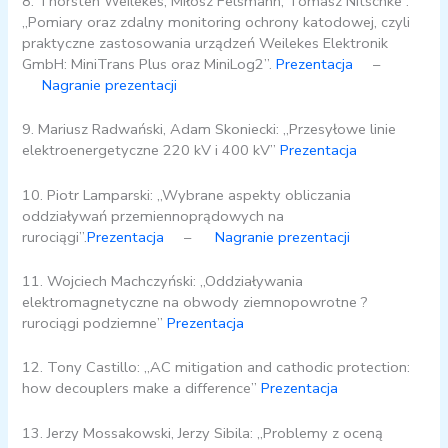
8. Thorsten Weilekes, Miłosz Felsmann, Tomasz Nitschke :
„Pomiary oraz zdalny monitoring ochrony katodowej, czyli
praktyczne zastosowania urządzeń Weilekes Elektronik
GmbH: MiniTrans Plus oraz MiniLog2”.
Prezentacja
–
Nagranie prezentacji
9. Mariusz Radwański, Adam Skoniecki: „Przesyłowe linie
elektroenergetyczne 220 kV i 400 kV”
Prezentacja
10. Piotr Lamparski: „Wybrane aspekty obliczania
oddziaływań przemiennoprądowych na
rurociągi”.
Prezentacja
–
Nagranie prezentacji
11. Wojciech Machczyński: „Oddziaływania
elektromagnetyczne na obwody ziemnopowrotne ?
rurociągi podziemne”
Prezentac
j
a
12. Tony Castillo: „AC mitigation and cathodic protection:
how decouplers make a difference”
Prezentacja
13. Jerzy Mossakowski, Jerzy Sibila: „Problemy z oceną