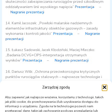
skuteczności zabezpieczania rurociągów przed szkodliwym
oddziaływaniem linii wysokiego napięcia”
Prezentacja
–
Nagranie prezentacji
14. Kamil Jacoszek: „Powłoki malarskie nadziemnych
elementów infrastruktury obiektów gazowych – zasady
wykonania i kontroli jakości”
Prezentacja
–
Nagranie
prezentacji
15. Łukasz Sadowski, Jacek Kłodziński, Maciej Mleczko:
„Badania DCVG+CIPS-interpretacja otrzymanych
wyników”
Prezentacja
–
Nagranie prezentacji
16. Dariusz Wilk: „Ochrona przeciwkorozyjna krytycznych
punktów rurociągów stalowych – najnowsze technologie i
rozwiązania techniczne ATAGOR.”
Prezentacja
Zarządzaj zgodą
17. Michał Gazda, Adam Wesołowski: „Pomiary
Aby zapewnić jak najlepsze wrażenia, korzystamy z technologii, takich
jednostkowej rezystancji przejścia powłoki izolacyjnej ?
jak pliki cookie, do przechowywania i/lub uzyskiwania dostępu do
wybrane zagadnienia”
Prezentacja
–
Nagranie
informacji o urządzeniu. Zgoda na te technologie pozwoli nam
prezentacji
przetwarzać dane, takie jak zachowanie podczas przeglądania lub