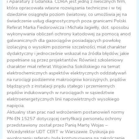
i Aparatury z Gdańska. CDRiA jest jedną z nielicznych firm,
która opracowała własne rozwiązania techniczne i w tej
dziedzinie osiągnęła poziom światowy, co umożliwia jej na
świadczenie usług diagnostycznych poza granicami Polski.
Referat Marka Fiedorowicza i Michała Jagiełły, dot. sposobu
wykonywania obliczeń ochrony katodowej za pomocą anod
galwanicznych dla gazociągów posiadających powłokę
izolacyjną o wysokim poziomie szczelności, miał charakter
dydaktyczny i jednocześnie wskazał na źródła błędów, jakie
popełniane są przez projektantów. Również szkoleniowy
charakter miał referat Wojciecha Sokólskiego na temat
elektrochemicznych aspektów elektrycznych oddziaływań
na rurociągi podziemne makroogniw korozyjnych, prądów
błądzących z instalacji prądu stałego i przemiennych
prądów indukowanych w rurociągach w sąsiedztwie
elektroenergetycznych linii napowietrznych wysokiego
napięcia.
Aktualny stan prac nad wdrożeniem postanowień normy
PN-EN 15257 dotyczącej certyfikacji personelu ochrony
przedstawiony został przez Panią Martę Wojas –
Wicedyrektor UDT CERT w Warszawie. Dyskusja po
wygłoszeniu referatu była kontynuowana na zakończenie