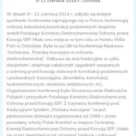
9-11 czerwca 2014 r. Ostróda
W dniach 9 – 11 czerwca 2014 r. odbyło się kolejne
spotkanie środowiska zajmującego się w Polsce technologią
ochrony katodowej konstrukcji podziemnych skupione
wokół Polskiego Komitetu Elektrochemicznej Ochrony przed
Korozją SEP. Miało ono miejsce w tym roku w Hotelu Willa
Port w Ostródzie. Była to już XIII-ta Konferencja Naukowo-
Techniczna „Pomiary korozyjne w ochronie
elektrochemicznej”. Odbywa się ona tradycyjnie w cyklu
dwuletnim i obejmuje całokształt zagadnień związanych
z ochroną przed korozją stalowych konstrukcji podziemnych
i podwodnych (rurociągów, zbiorników, konstrukcji
hydrotechnicznych, obiektów żelbetowych i in.).
Organizatorem konferencji było Stowarzyszenie Elektryków
Polskich i prezydium Polskiego Komitetu Elektrochemicznej
Ochrony przed Korozją SEP. Z trzynastu konferencji pod
tradycyjnym tytułem „Pomiary korozyjne.” ta jest
jubileuszowa dziesiąta organizowana od 1996 r. przez
powołany wtedy Polski Komitet w miejsce Centralnej
Komisji Elektrochemicznej Ochrony przed Korozją SEP. Udało
się przez dwadzieścia lat utrzymać tradycję i odbywać