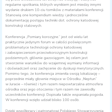
regularne spotkania, których wynikiem jest miedzy innymi
wydanie drukiem 10-ciu tomików z materiałami konferencji.
Stanowią one kompendium wiedzy i jednocześnie
dokumentację postępu techniki dot. ochrony katodowej
konstrukcji stalowych.
Konferencja „Pomiary korozyjne.” jest od wielu lat
praktycznie jedynym forum w całości poświęconym
problematyce technologii ochrony katodowej
i zabezpieczeniom przeciwkorozyjnym konstrukcji
podziemnych, głównie gazociągom. Jej celem jest
stworzenie warunków do wzajemnej wymiany informacji
i doświadczeń oraz zachęcenie do dyskusji merytorycznych.
Pomimo tego, że konferencja zmieniła swoją lokalizację –
poprzednie miały głownie miejsce w Ośrodku „Neptun”
w Juracie – również i tym razem niepowtarzalna atmosfera
ośrodka oraz jego otoczenia i tym razem nie zawiodły
uczestników konferencji. Dopisała także wspaniała pogoda.
W konferencji wzięło udział blisko 100 osób.
Dzięki współpracy i patronatowi Polskiego Stowarzyszenia