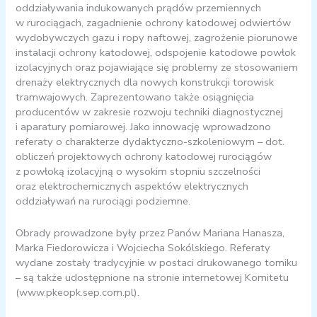
oddziaływania indukowanych prądów przemiennych
w rurociągach, zagadnienie ochrony katodowej odwiertów
wydobywczych gazu i ropy naftowej, zagrożenie piorunowe
instalacji ochrony katodowej, odspojenie katodowe powłok
izolacyjnych oraz pojawiające się problemy ze stosowaniem
drenaży elektrycznych dla nowych konstrukcji torowisk
tramwajowych. Zaprezentowano także osiągnięcia
producentów w zakresie rozwoju techniki diagnostycznej
i aparatury pomiarowej. Jako innowację wprowadzono
referaty o charakterze dydaktyczno-szkoleniowym – dot.
obliczeń projektowych ochrony katodowej rurociągów
z powłoką izolacyjną o wysokim stopniu szczelności
oraz elektrochemicznych aspektów elektrycznych
oddziaływań na rurociągi podziemne.
Obrady prowadzone były przez Panów Mariana Hanasza,
Marka Fiedorowicza i Wojciecha Sokólskiego. Referaty
wydane zostały tradycyjnie w postaci drukowanego tomiku
– są także udostępnione na stronie internetowej Komitetu
(www.pkeopk.sep.com.pl).