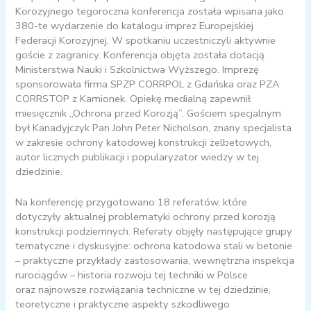
Korozyjnego tegoroczna konferencja została wpisana jako
380-te wydarzenie do katalogu imprez Europejskiej
Federacji Korozyjnej. W spotkaniu uczestniczyli aktywnie
goście z zagranicy. Konferencja objęta została dotacją
Ministerstwa Nauki i Szkolnictwa Wyższego. Imprezę
sponsorowała firma SPZP CORRPOL z Gdańska oraz PZA
CORRSTOP z Kamionek. Opiekę medialną zapewnił
miesięcznik „Ochrona przed Korozją”. Gościem specjalnym
był Kanadyjczyk Pan John Peter Nicholson, znany specjalista
w zakresie ochrony katodowej konstrukcji żelbetowych,
autor licznych publikacji i popularyzator wiedzy w tej
dziedzinie.
Na konferencję przygotowano 18 referatów, które
dotyczyły aktualnej problematyki ochrony przed korozją
konstrukcji podziemnych. Referaty objęły następujące grupy
tematyczne i dyskusyjne: ochrona katodowa stali w betonie
– praktyczne przykłady zastosowania, wewnętrzna inspekcja
rurociągów – historia rozwoju tej techniki w Polsce
oraz najnowsze rozwiązania techniczne w tej dziedzinie,
teoretyczne i praktyczne aspekty szkodliwego