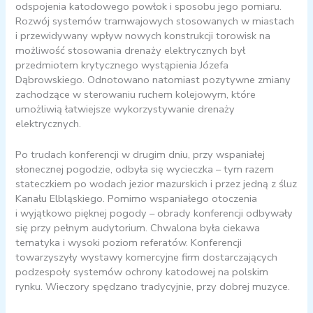
odspojenia katodowego powłok i sposobu jego pomiaru.
Rozwój systemów tramwajowych stosowanych w miastach
i przewidywany wpływ nowych konstrukcji torowisk na
możliwość stosowania drenaży elektrycznych był
przedmiotem krytycznego wystąpienia Józefa
Dąbrowskiego. Odnotowano natomiast pozytywne zmiany
zachodzące w sterowaniu ruchem kolejowym, które
umożliwią łatwiejsze wykorzystywanie drenaży
elektrycznych.
Po trudach konferencji w drugim dniu, przy wspaniałej
słonecznej pogodzie, odbyła się wycieczka – tym razem
stateczkiem po wodach jezior mazurskich i przez jedną z śluz
Kanału Elbląskiego. Pomimo wspaniałego otoczenia
i wyjątkowo pięknej pogody – obrady konferencji odbywały
się przy pełnym audytorium. Chwalona była ciekawa
tematyka i wysoki poziom referatów. Konferencji
towarzyszyły wystawy komercyjne firm dostarczających
podzespoły systemów ochrony katodowej na polskim
rynku. Wieczory spędzano tradycyjnie, przy dobrej muzyce.