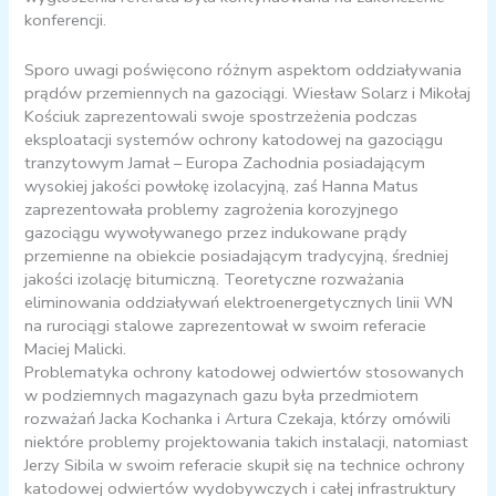
konferencji.
Sporo uwagi poświęcono różnym aspektom oddziaływania
prądów przemiennych na gazociągi. Wiesław Solarz i Mikołaj
Kościuk zaprezentowali swoje spostrzeżenia podczas
eksploatacji systemów ochrony katodowej na gazociągu
tranzytowym Jamał – Europa Zachodnia posiadającym
wysokiej jakości powłokę izolacyjną, zaś Hanna Matus
zaprezentowała problemy zagrożenia korozyjnego
gazociągu wywoływanego przez indukowane prądy
przemienne na obiekcie posiadającym tradycyjną, średniej
jakości izolację bitumiczną. Teoretyczne rozważania
eliminowania oddziaływań elektroenergetycznych linii WN
na rurociągi stalowe zaprezentował w swoim referacie
Maciej Malicki.
Problematyka ochrony katodowej odwiertów stosowanych
w podziemnych magazynach gazu była przedmiotem
rozważań Jacka Kochanka i Artura Czekaja, którzy omówili
niektóre problemy projektowania takich instalacji, natomiast
Jerzy Sibila w swoim referacie skupił się na technice ochrony
katodowej odwiertów wydobywczych i całej infrastruktury