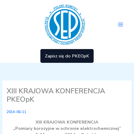
Przejdź
Main
do
treści
Men
Zapisz się do PKEOpK
XIII KRAJOWA KONFERENCJA
PKEOpK
2014-06-11
XIII KRAJOWA KONFERENCJA
„Pomiary korozyjne w ochronie elektrochemicznej”