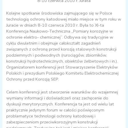
8-10 czerwca 2010 r. Jurata
Kolejne spotkanie środowiska zajmującego się w Polsce
technologią ochrony katodowej miało miejsce w tym roku w
Juracie w dniach 8-10 czerwca 2010 r. Była to XI-ta
Konferencja Naukowo-Techniczna „Pomiary korozyjne w
ochronie elektro- chemicznej”. Odbywa się tradycyjnie w
cyklu dwuletnim i obejmuje całokształt zagadnień
związanych z ochroną przed korozją stalowych konstrukcji
podziemnych i podwodnych (rurociągów, zbiorników,
konstrukcji hydrotechnicznych, obiektów żelbetowych i in.).
Organizatorem konferencji jest Stowarzyszenie Elektryków
Polskich i prezydium Polskiego Komitetu Elektrochemicznej
Ochrony przed Korozją SEP.
Celem konferencji jest stworzenie warunków do wzajemnej
wymiany informacji i doświadczeń oraz zachęcenie do
dyskusji merytorycznych. Konferencja ta jest od wielu lat
praktycznie jedynym forum w całości poświęconym
problematyce technologii ochrony katodowej i
zabezpieczeniom przeciwkorozyjnym konstrukcji
podziemnych. Tradycyjne też jest i miejsce konferencji –