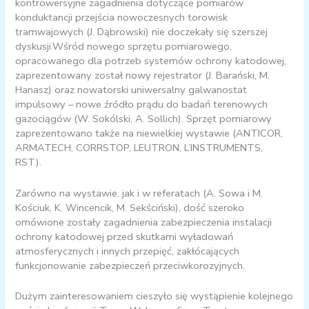
kontrowersyjne zagadnienia dotyczące pomiarów
konduktancji przejścia nowoczesnych torowisk
tramwajowych (J. Dąbrowski) nie doczekały się szerszej
dyskusji.Wśród nowego sprzętu pomiarowego,
opracowanego dla potrzeb systemów ochrony katodowej,
zaprezentowany został nowy rejestrator (J. Barański, M.
Hanasz) oraz nowatorski uniwersalny galwanostat
impulsowy – nowe źródło prądu do badań terenowych
gazociągów (W. Sokólski, A. Sollich). Sprzęt pomiarowy
zaprezentowano także na niewielkiej wystawie (ANTICOR,
ARMATECH, CORRSTOP, LEUTRON, L’INSTRUMENTS,
RST).
Zarówno na wystawie, jak i w referatach (A. Sowa i M.
Kościuk, K. Wincencik, M. Sekściński), dość szeroko
omówione zostały zagadnienia zabezpieczenia instalacji
ochrony katodowej przed skutkami wyładowań
atmosferycznych i innych przepięć, zakłócających
funkcjonowanie zabezpieczeń przeciwkorozyjnych.
Dużym zainteresowaniem cieszyło się wystąpienie kolejnego