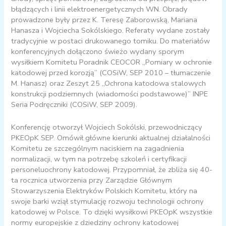
błądzących i linii elektroenergetycznych WN. Obrady
prowadzone były przez K. Teresę Zaborowską, Mariana
Hanasza i Wojciecha Sokólskiego. Referaty wydane zostały
tradycyjnie w postaci drukowanego tomiku. Do materiałów
konferencyjnych dołączono świeżo wydany sporym
wysiłkiem Komitetu Poradnik CEOCOR „Pomiary w ochronie
katodowej przed korozją” (COSiW, SEP 2010 – tłumaczenie
M. Hanasz) oraz Zeszyt 25 „Ochrona katodowa stalowych
konstrukcji podziemnych (wiadomości podstawowe)” INPE
Seria Podręczniki (COSiW, SEP 2009).
Konferencję otworzył Wojciech Sokólski, przewodniczący
PKEOpK SEP. Omówił główne kierunki aktualnej działalności
Komitetu ze szczególnym naciskiem na zagadnienia
normalizacji, w tym na potrzebę szkoleń i certyfikacji
personeluochrony katodowej. Przypomniał, że zbliża się 40-
ta rocznica utworzenia przy Zarządzie Głównym
Stowarzyszenia Elektryków Polskich Komitetu, który na
swoje barki wziął stymulację rozwoju technologii ochrony
katodowej w Polsce. To dzięki wysiłkowi PKEOpK wszystkie
normy europejskie z dziedziny ochrony katodowej