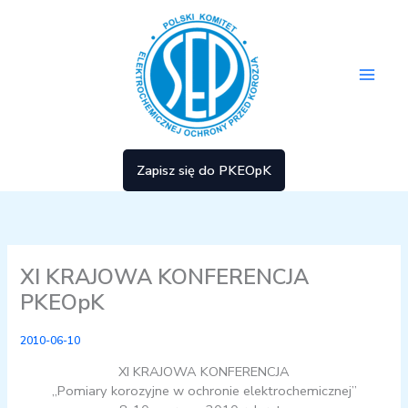
Przejdź
Main
do
treści
Men
Zapisz się do PKEOpK
XI KRAJOWA KONFERENCJA
PKEOpK
2010-06-10
XI KRAJOWA KONFERENCJA
„Pomiary korozyjne w ochronie elektrochemicznej”