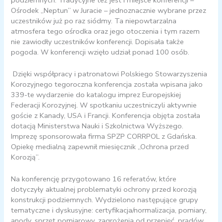
Ośrodek „Neptun” w Juracie – jednoznacznie wybrane przez
uczestników już po raz siódmy. Ta niepowtarzalna
atmosfera tego ośrodka oraz jego otoczenia i tym razem
nie zawiodły uczestników konferencji. Dopisała także
pogoda. W konferencji wzięło udział ponad 100 osób.
Dzięki współpracy i patronatowi Polskiego Stowarzyszenia
Korozyjnego tegoroczna konferencja została wpisana jako
339-te wydarzenie do katalogu imprez Europejskiej
Federacji Korozyjnej. W spotkaniu uczestniczyli aktywnie
goście z Kanady, USA i Francji. Konferencja objęta została
dotacją Ministerstwa Nauki i Szkolnictwa Wyższego.
Imprezę sponsorowała firma SPZP CORRPOL z Gdańska.
Opiekę medialną zapewnił miesięcznik „Ochrona przed
Korozją”.
Na konferencję przygotowano 16 referatów, które
dotyczyły aktualnej problematyki ochrony przed korozją
konstrukcji podziemnych. Wydzielono następujące grupy
tematyczne i dyskusyjne: certyfikacja/normalizacja, pomiary,
anody, sprzęt pomiarowy, zagrożenia od przepięć, prądów