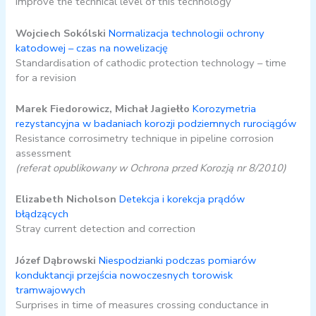
improve the technical level of this technology
Wojciech Sokólski
Normalizacja technologii ochrony
katodowej – czas na nowelizację
Standardisation of cathodic protection technology – time
for a revision
Marek Fiedorowicz, Michał Jagiełło
Korozymetria
rezystancyjna w badaniach korozji podziemnych rurociągów
Resistance corrosimetry technique in pipeline corrosion
assessment
(referat opublikowany w Ochrona przed Korozją nr 8/2010)
Elizabeth Nicholson
Detekcja i korekcja prądów
błądzących
Stray current detection and correction
Józef Dąbrowski
Niespodzianki podczas pomiarów
konduktancji przejścia nowoczesnych torowisk
tramwajowych
Surprises in time of measures crossing conductance in