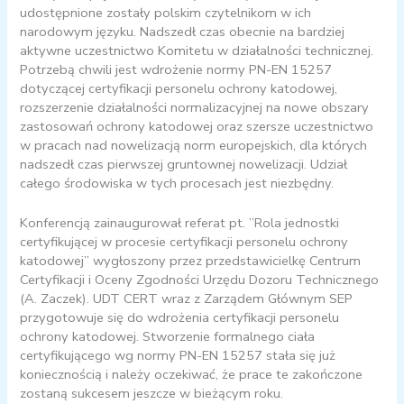
udostępnione zostały polskim czytelnikom w ich
narodowym języku. Nadszedł czas obecnie na bardziej
aktywne uczestnictwo Komitetu w działalności technicznej.
Potrzebą chwili jest wdrożenie normy PN-EN 15257
dotyczącej certyfikacji personelu ochrony katodowej,
rozszerzenie działalności normalizacyjnej na nowe obszary
zastosowań ochrony katodowej oraz szersze uczestnictwo
w pracach nad nowelizacją norm europejskich, dla których
nadszedł czas pierwszej gruntownej nowelizacji. Udział
całego środowiska w tych procesach jest niezbędny.
Konferencją zainaugurował referat pt. ”Rola jednostki
certyfikującej w procesie certyfikacji personelu ochrony
katodowej” wygłoszony przez przedstawicielkę Centrum
Certyfikacji i Oceny Zgodności Urzędu Dozoru Technicznego
(A. Zaczek). UDT CERT wraz z Zarządem Głównym SEP
przygotowuje się do wdrożenia certyfikacji personelu
ochrony katodowej. Stworzenie formalnego ciała
certyfikującego wg normy PN-EN 15257 stała się już
koniecznością i należy oczekiwać, że prace te zakończone
zostaną sukcesem jeszcze w bieżącym roku.