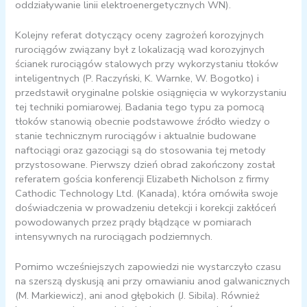
oddziaływanie linii elektroenergetycznych WN).
Kolejny referat dotyczący oceny zagrożeń korozyjnych
rurociągów związany był z lokalizacją wad korozyjnych
ścianek rurociągów stalowych przy wykorzystaniu tłoków
inteligentnych (P. Raczyński, K. Warnke, W. Bogotko) i
przedstawił oryginalne polskie osiągnięcia w wykorzystaniu
tej techniki pomiarowej. Badania tego typu za pomocą
tłoków stanowią obecnie podstawowe źródło wiedzy o
stanie technicznym rurociągów i aktualnie budowane
naftociągi oraz gazociągi są do stosowania tej metody
przystosowane. Pierwszy dzień obrad zakończony został
referatem gościa konferencji Elizabeth Nicholson z firmy
Cathodic Technology Ltd. (Kanada), która omówiła swoje
doświadczenia w prowadzeniu detekcji i korekcji zakłóceń
powodowanych przez prądy błądzące w pomiarach
intensywnych na rurociągach podziemnych.
Pomimo wcześniejszych zapowiedzi nie wystarczyło czasu
na szerszą dyskusją ani przy omawianiu anod galwanicznych
(M. Markiewicz), ani anod głębokich (J. Sibila). Również