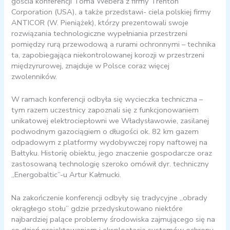
gościa konferencji Toma Webera z firmy Trenton
Corporation (USA), a także przedstawi- ciela polskiej firmy
ANTICOR (W. Pieniążek), którzy prezentowali swoje
rozwiązania technologiczne wypełniania przestrzeni
pomiędzy rurą przewodową a rurami ochronnymi – technika
ta, zapobiegająca niekontrolowanej korozji w przestrzeni
międzyrurowej, znajduje w Polsce coraz więcej
zwolenników.
W ramach konferencji odbyła się wycieczka techniczna –
tym razem uczestnicy zapoznali się z funkcjonowaniem
unikatowej elektrociepłowni we Władysławowie, zasilanej
podwodnym gazociągiem o długości ok. 82 km gazem
odpadowym z platformy wydobywczej ropy naftowej na
Bałtyku. Historię obiektu, jego znaczenie gospodarcze oraz
zastosowaną technologię szeroko omówił dyr. techniczny
„Energobaltic”-u Artur Kałmucki.
Na zakończenie konferencji odbyły się tradycyjne „obrady
okrągłego stołu” gdzie przedyskutowano niektóre
najbardziej palące problemy środowiska zajmującego się na
co dzień projektowaniem i eksploatacją systemów ochrony