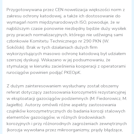
Przygotowywana przez CEN nowelizacja większości norm z
zakresu ochrony katodowej, a także ich dostosowanie do
wymagań norm międzynarodowych ISO, powoduje, że w
najbliższym czasie ponownie niezbędny będzie duży wysiłek
przy pracach normalizacyjnych, którego nie udźwigną sami
członkowie Komitetu Technicznego nr 290 PKN (W.
Sokólski). Brak w tych działaniach dużych firm
wykorzystujących masowo ochronę katodową był udziałem
szerszej dyskusji. Wskazano w jej podsumowaniu, że
stymulację w kierunku zacieśnienia kooperacji z operatorami
rurociągów powinien podjąć PKEOpK.
Z dużym zainteresowaniem wysłuchany został obszerny
referat dotyczący zastosowania korozymetrii rezystancyjnej
w eksploatacji gazociągów podziemnych (M. Fiedorowicz, M.
Jagiełło). Autorzy omówili różne aspekty zastosowania
czujników korozymetrycznych do badania korozji stalowych
elementów gazociągów, w różnych środowiskach
korozyjnych i przy różnorodnych zagrożeniach zewnętrznych
(korozja wywołana przez mikroorganizmy, prądy błądzące,