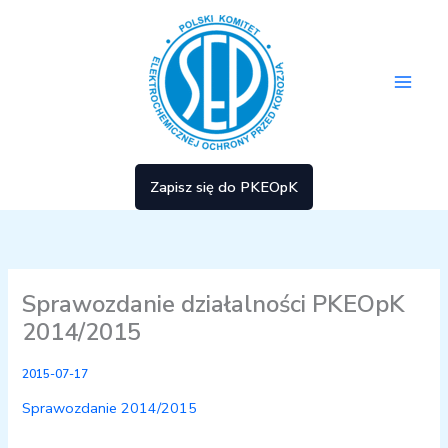
Przejdź
Main
do
treści
Men
Zapisz się do PKEOpK
Sprawozdanie działalności PKEOpK
2014/2015
2015-07-17
Sprawozdanie 2014/2015