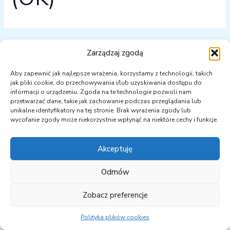
Zarządzaj zgodą
Nie udało się znaleźć tego, czego szukasz. Być może
wyszukiwanie przyniesie lepsze rezultaty.
Aby zapewnić jak najlepsze wrażenia, korzystamy z technologii, takich
jak pliki cookie, do przechowywania i/lub uzyskiwania dostępu do
informacji o urządzeniu. Zgoda na te technologie pozwoli nam
przetwarzać dane, takie jak zachowanie podczas przeglądania lub
unikalne identyfikatory na tej stronie. Brak wyrażenia zgody lub
wycofanie zgody może niekorzystnie wpłynąć na niektóre cechy i funkcje.
Akceptuję
Odmów
Zobacz preferencje
Copyright © 2026 PKEOpK | Powered by semtu.pl
Polityka plików cookies