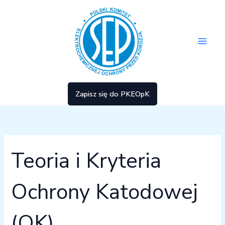
Przejdź
Szukaj
Main
dla:
do
treści
Men
Zapisz się do PKEOpK
Teoria i Kryteria
Ochrony Katodowej
(OK)