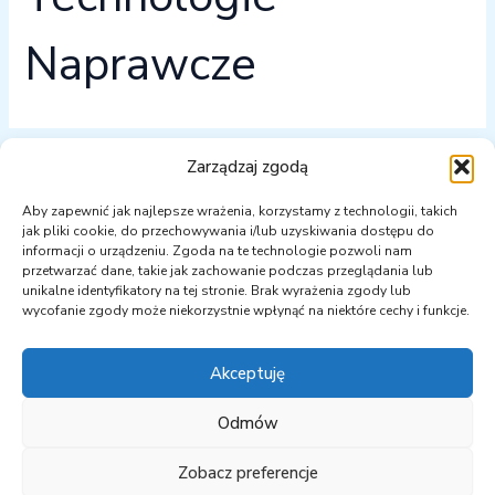
Naprawcze
Zarządzaj zgodą
Nie udało się znaleźć tego, czego szukasz. Być może
Aby zapewnić jak najlepsze wrażenia, korzystamy z technologii, takich
wyszukiwanie przyniesie lepsze rezultaty.
jak pliki cookie, do przechowywania i/lub uzyskiwania dostępu do
informacji o urządzeniu. Zgoda na te technologie pozwoli nam
przetwarzać dane, takie jak zachowanie podczas przeglądania lub
unikalne identyfikatory na tej stronie. Brak wyrażenia zgody lub
wycofanie zgody może niekorzystnie wpłynąć na niektóre cechy i funkcje.
Akceptuję
Odmów
Zobacz preferencje
Copyright © 2026 PKEOpK | Powered by semtu.pl