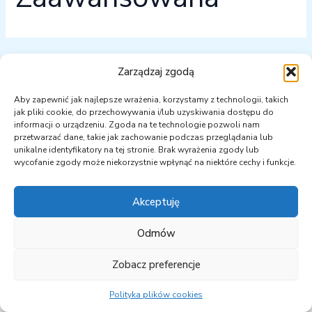
Zarządzaj zgodą
Nie udało się znaleźć tego, czego szukasz. Być może
wyszukiwanie przyniesie lepsze rezultaty.
Aby zapewnić jak najlepsze wrażenia, korzystamy z technologii, takich
jak pliki cookie, do przechowywania i/lub uzyskiwania dostępu do
informacji o urządzeniu. Zgoda na te technologie pozwoli nam
przetwarzać dane, takie jak zachowanie podczas przeglądania lub
unikalne identyfikatory na tej stronie. Brak wyrażenia zgody lub
wycofanie zgody może niekorzystnie wpłynąć na niektóre cechy i funkcje.
Akceptuję
Odmów
Zobacz preferencje
Copyright © 2026 PKEOpK | Powered by semtu.pl
Polityka plików cookies