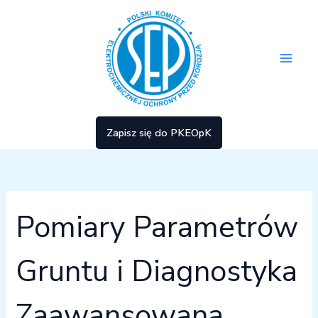
Przejdź
Szukaj
Main
dla:
do
treści
Men
Zapisz się do PKEOpK
Pomiary Parametrów
Gruntu i Diagnostyka
Zaawansowana