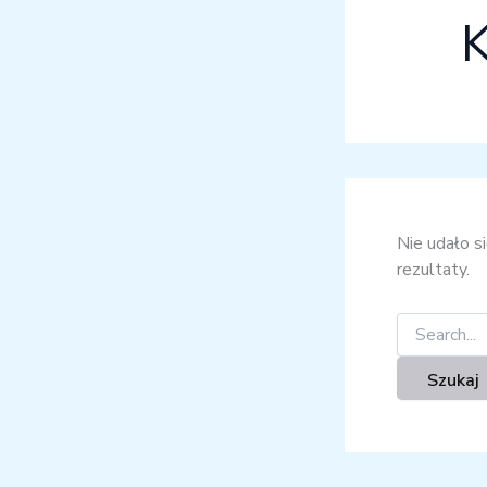
K
Nie udało s
rezultaty.